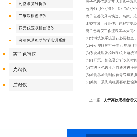
离子色谱仪测定常见阴离子效果比较好
药物浓度分析仪
包括:Li+,Na+,NH4+,K+,Ca2+,Mg
二维液相色谱仪
离子色谱仪具有快速、高效、准
比较有限，设备使用过程需要经
四元低压液相色谱仪
离子色谱仪工作流程基本大同小
(1)对淋洗液系统进行必要检查，
液相色谱互动教学实训系统
(2)分别按顺序打开主机-电脑
(3)系统处理及控制系统上电
离子色谱仪
(4)打开泵。如色谱分析仪长
(5)在进入色谱柱之前通过进样
光谱仪
(6)检测器检测到的信号送至
(7)关机，系统关机需要根据
质谱仪
上一篇：
关于高效液相色谱仪