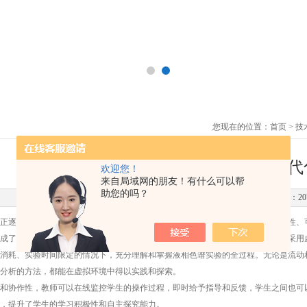
您现在的位置：
首页
>
技
液相色谱互动教学实训系统：构建现代
欢迎您！
来自局域网的朋友！有什么可以帮
助您的吗？
更新时间：2024-01-24 点击次数：20
逐渐步入数字化、智能化的新时代，
液相色谱互动教学实训系统
以其高度仿真性、
成了液相色谱理论知识、实践操作、数据分析为一体的现代化教学工具。该系统采用
消耗、实验时间限定的情况下，充分理解和掌握液相色谱实验的全过程。无论是流动
分析的方法，都能在虚拟环境中得以实践和探索。
协作性，教师可以在线监控学生的操作过程，即时给予指导和反馈，学生之间也可以
，提升了学生的学习积极性和自主探究能力。