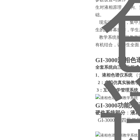
生对液相原理、结构、
础。
现实液相系统，集中互
生的的屏幕操作，学生
教学系统把实验教学理
有机结合，让学生全面
GI-3000
液相色
全套系统
由三部分
组成
（
1、液相色谱仪系统
2：
虚拟仿真实验教
3：
互动教学管理系统
GI-3000功能介
硬件系统部分
：
液
GI-3000-14四