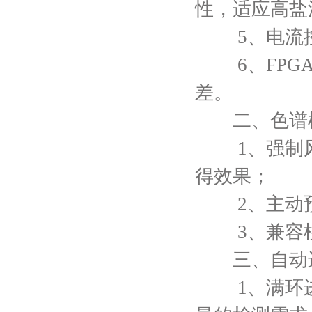
性，适应高盐
5、电流控
6、FPGA
差。
二、色谱
1、强制风浴
得效果；
2、主动预
3、兼容柱
三、自动
1、满环进