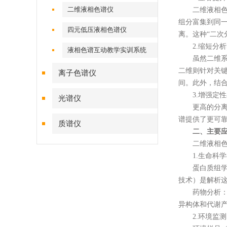
二维液相色谱仪
二维液相色谱
组分富集到同
四元低压液相色谱仪
离。这种“二次
2.缩短分析
液相色谱互动教学实训系统
虽然二维系统
二维则针对关键
离子色谱仪
间。此外，结
3.增强定性
光谱仪
更高的分离效
谱提供了更可
质谱仪
二、主要
二维液相色谱
1.生命科学
蛋白质组学与
技术）是解析
药物分析：用于
异构体和代谢
2.环境监测