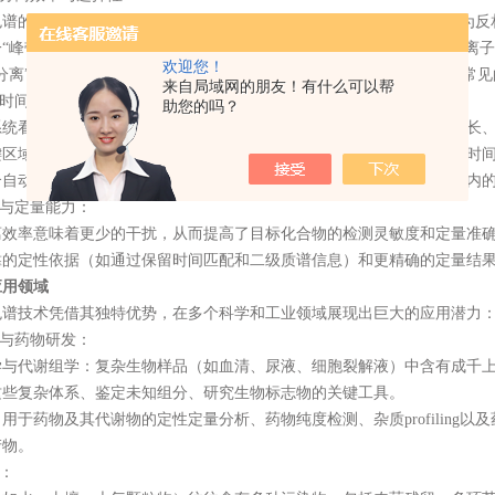
的核心优势在于其“分离-富集-再分离”的过程。第一维色谱（通常为反
一“峰带”中。随后，这些富集的组分被引入第二维色谱（可采用正相、离
欢迎您！
分离”极大地提高了复杂样品中各组分的分辨率，有效解决了1D-LC中
来自局域网的朋友！有什么可以帮
时间与提高通量：
助您的吗？
看似增加了分离步骤，但通过优化第一维的分离条件（如较短的柱长、
区域进行深度解析。这种策略使得在获得更高分离度的同时，总分析时间可
合自动化进样和数据处理技术，二维液相色谱仪能够显著提高单位时间内
与定量能力：
率意味着更少的干扰，从而提高了目标化合物的检测灵敏度和定量准确
靠的定性依据（如通过保留时间匹配和二级质谱信息）和更精确的定量结
应用领域
技术凭借其独特优势，在多个科学和工业领域展现出巨大的应用潜力
与药物研发：
代谢组学：复杂生物样品（如血清、尿液、细胞裂解液）中含有成千上
这些复杂体系、鉴定未知组分、研究生物标志物的关键工具。
药物及其代谢物的定性定量分析、药物纯度检测、杂质profiling
产物。
：