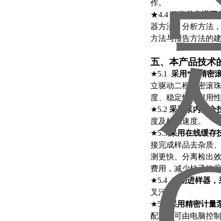
作。
★4.4 优势
的色谱工
器方法，分析方法
方法与报告方法的
五、本产品技术
★5.1
采用*的精密
立驱动二根精密滚珠
度、稳定性、耐用
★5.2
采用泵内混合
度及检测速度。
★5.3
采用在线缓存
接完成样品去杂质
测更快、分离检出
费用，减少柱子的
★5.4
自动进样器，
叉污染。
★5.5
采用精密计量
配比，可由电脑控