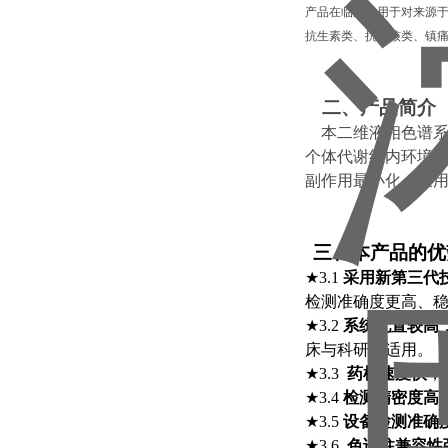
产品在临床上用于对来源
抗生素类、抗结核类、镇痛
二、产品简介
本二维液相色谱系
个体代谢组内环境
副作用最小化。采
三、本产品的优
★3.1
采用新第三代
检测准确度更高、稳
★3.2
系统配置较高
床与科研都适用。
★3.3
药检速度快
，
★3.4
检测精密度高
★3.5
设备检测准确
★3.6
色谱柱兼容性