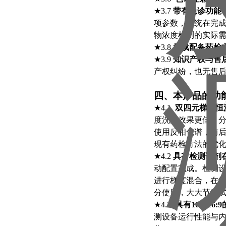
★3.7
带有急诊功能
项参数，系统在完
物浓度检测的实际
★3.8
机载配备药检
★3.9
知识产权与售
产权纠纷，也无售
四、本产品的功
★4.1
双四元梯度恒
度洗脱效果更佳、
使用反相色谱，前
现有药检方法的优
★4.2
具有检测试剂
动配置完成。检测
进行梯度混合，在
分使用，大大节约
★4.3
具有10寸16
测设备运行性能与