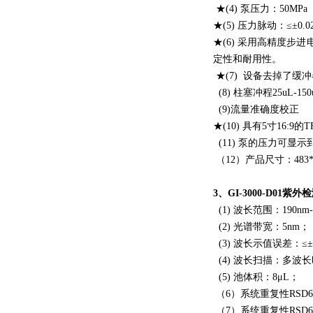
★(4) 泵压力：50MPa
★(5) 压力脉动：≤±0.0
★(6) 采用高精度步
定性和耐用性。
★(7) 设备去掉了
(8) 柱塞冲程25uL
(9)流量准确度校正
★(10) 具有5寸16:
(11) 泵的压力可显
（12）产品尺寸：483*38
3、GI-3000-D01紫
(1) 波长范围：190nm-
(2) 光谱带宽：5nm；
(3) 波长示值误差：≤±
(4) 波长扫描：多波
(5) 池体积：8μL；
（6）系统重复性RSD6(
（7）系统重复性RSD6