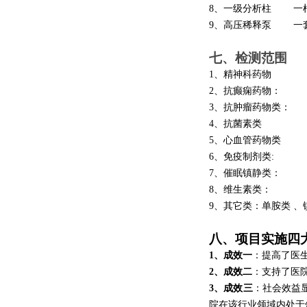
8、一级分析柱 一
9、高压稀释泵 一
七、
检测范围
1、精神科药物
2、抗癫痫药物：
3、抗肿瘤药物类：
4、抗菌素类
5、心血管药物类
6、免疫制剂类:
7、催眠镇静类：
8、维生素类：
9、其它类：单胺类 
八、项目实施四
1、成效一
：提高了医生
2、成效二
：支持了医
3、成效三
：社会效益
院在该行业领域内处于领