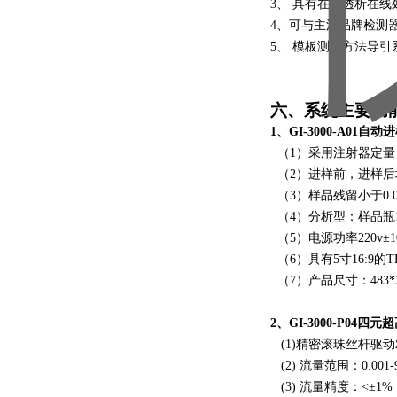
3、 具有在线透析在
4、可与主流品牌检测
5、 模板测定方法导
六、系统主要功
1、GI-3000-A01自
（1）采用注射器定量
（2）进样前，进样后
（3）样品残留小于0.0
（4）分析型：样品瓶1
（5）电源功率220v±10
（6）具有5寸16:9的
（7）产品尺寸：483*38
2、GI-3000-P04
(1)精密滚珠丝杆驱
(2) 流量范围：0.001-9
(3) 流量精度：<±1%