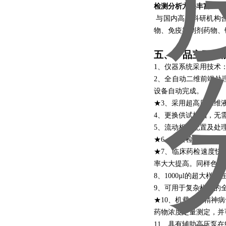
检测分析方法丰富
与国内高校科研机构
物、免疫抑制剂药物、
五、产品主要
功
1、仪器系统采用技术
2、全自动二维前端处
设备自动完成。
★3、采用超高压二维液
4、更换供试样品，无
5、流动相的配置及处
★6、仪器检测准确度高
★7、临床药检速度快
率大大提高。同样色谱
8、1000µl的超大样品
9、可用于复杂样品的
★10、机载备有精神
药物浓度定量测定，并
11、具有辅助高压泵