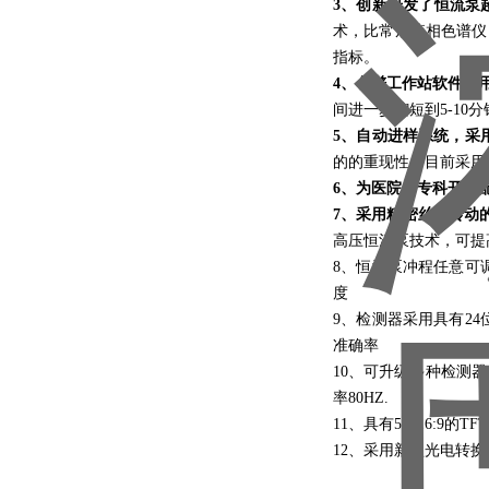
3、创新研发了恒流泵
术，比常规液相色谱仪
指标。
4、色谱工作站软件采
间进一步缩短到5-10
5、自动进样系统，采
的的重现性。目前采用
6、为医院各专科开发
7、采用精密丝杆传动
高压恒流泵技术，可提
8、恒流泵冲程任意可
度
9、检测器采用具有2
准确率
10、可升级多种检测
率80HZ.
11、具有5寸16:9的
12、采用新型光电转