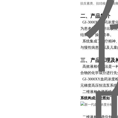
抗生素类、抗结核类、镇痛
二、产品简介
GI-3000XY血
为患者量身设计出较佳
结果快、操作简单。
系统集成了治疗精神、
与慢性病患者以及儿童的
三、
产品原理及
高效液相色谱法是一种
合物的化学成分进行先
GI-3000XY血
元梯度高压恒流泵系统
二维液相色谱系统是通
系统构成示意图如下：
二维液相色谱仪包括依