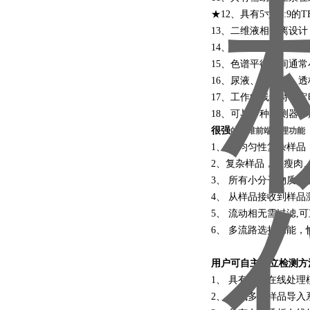
★12、具有5寸16:9
13、二维液相分离设
14、大批量样品处理
15、色谱平衡时间通常
16、尿液、脑脊液、
17、工作曲线维持稳定
18、可与多种检测器
很强
的二维前端处理功能
1、 非均匀性复杂样
2、复杂样品，如瘦肉
3、 所有小分子物质
4、 从样品接收到样
5、 流动相无需过滤
6、 多流路选择功能
用户可自主建立检测方
1、 具有多种在线处
2、 集成多种样品导入